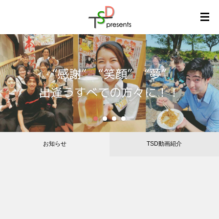
『新たな自分』と『素敵な仲間』を手に
皆が幸せになる『あり方』の追求っ!!
入れよう!!
“感謝” “笑顔” “夢”
『楽しい』を『もっと楽しく』
出逢うすべての方々に！！
2
3
4
お知らせ
TSD動画紹介