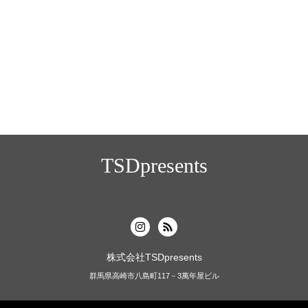
TSDpresents
株式会社TSDpresents
群馬県高崎市八島町117－3萬年屋ビル